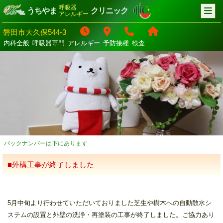
呼吸器
うちやま
クリニック
アレルギー
磐田市大久保544-3
内科全般
呼吸器専門
アレルギー
予防接種
検査
バックナンバーは下にあります
■外構工事が終了しました
5月中旬より行わせていただいておりました芝生や樹木への自動散水シ
ステムの設置と外壁の洗浄・再塗装の工事が終了しました。ご協力あり