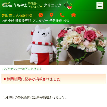
呼吸器
うちやま
クリニック
アレルギー
磐田市大久保544-3
内科全般
呼吸器専門
アレルギー
予防接種
検査
バックナンバーは下にあります
■ 静岡新聞に記事が掲載されました
3月18日の静岡新聞に記事が掲載されました。