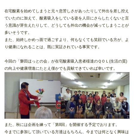
在宅酸素を始めてしまうと元々息苦しさがあったりして外出を差し控え
ていたのに加えて、酸素吸入をしている姿を人目にさらしたくないと言
う意識が芽生えたりして、どうしても外出の機会が減ってしまうことが
多いそうです。
また、始終しかめっ面で過ごすより、何もなくても笑顔でいる方が、よ
り健康になれることは、既に実証されている事実です。
今回の「磐田ほっとの会」が在宅酸素吸入患者様達のＱＯＬ(生活の質)
の向上や健康増進にたとえ僅かでも貢献できていれば幸いです。
また、秋には企画を練って「第8回」を開催する予定でおります。
今までに参加して頂いている方達はもちろん、今までは何となく興味は