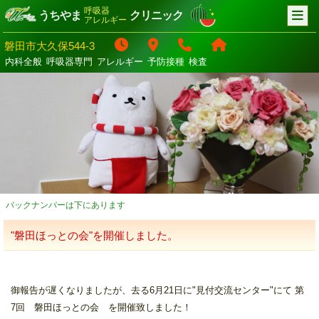
呼吸器
うちやま
クリニック
アレルギー
磐田市大久保544-3
内科全般
呼吸器専門
アレルギー
予防接種
検査
バックナンバーは下にあります
"磐田ほっとの会"を開催しました。
御報告が遅くなりましたが、去る6月21日に"見付交流センター"にて 第
7回 磐田ほっとの会 を開催致しました！