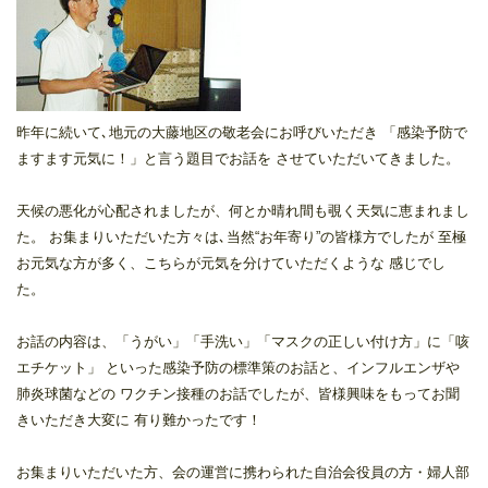
昨年に続いて､地元の大藤地区の敬老会にお呼びいただき 「感染予防で
ますます元気に！」と言う題目でお話を させていただいてきました。
天候の悪化が心配されましたが、何とか晴れ間も覗く天気に恵まれまし
た。 お集まりいただいた方々は､当然“お年寄り”の皆様方でしたが 至極
お元気な方が多く、こちらが元気を分けていただくような 感じでし
た。
お話の内容は、「うがい」「手洗い」「マスクの正しい付け方」に「咳
エチケット」 といった感染予防の標準策のお話と、インフルエンザや
肺炎球菌などの ワクチン接種のお話でしたが、皆様興味をもってお聞
きいただき大変に 有り難かったです！
お集まりいただいた方、会の運営に携わられた自治会役員の方・婦人部