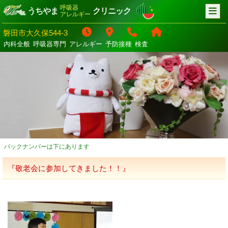
呼吸器
うちやま
クリニック
アレルギー
磐田市大久保544-3
内科全般
呼吸器専門
アレルギー
予防接種
検査
バックナンバーは下にあります
『敬老会に参加してきました！！』